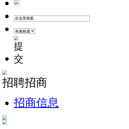
招聘招商
招商信息