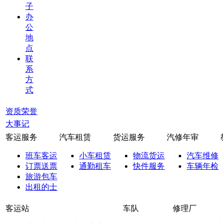
子
办
公
地
点
联
系
方
式
资质荣誉
大事记
客运服务
汽车租赁
货运服务
汽修年审
班车客运
小车租赁
物流货运
汽车维修
订票送票
通勤租车
快件服务
车辆年检
旅游包车
出租的士
客运站
车队
修理厂