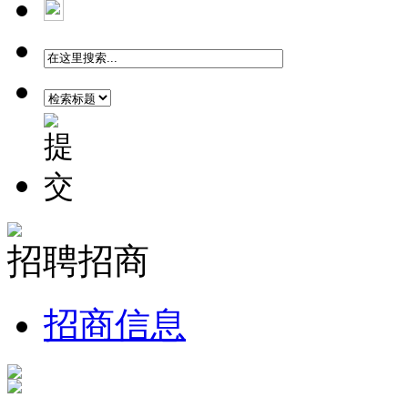
招聘招商
招商信息