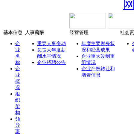
基本信息
人事薪酬
经营管理
社会
企
重要人事变动
年度主要财务状
业
负责人年度薪
况和经营成果
名
酬水平情况
企业重大改制重
称
企业招聘公告
组情况
企
企业产权转让和
业
增资信息
概
况
组
织
架
构
领
导
班