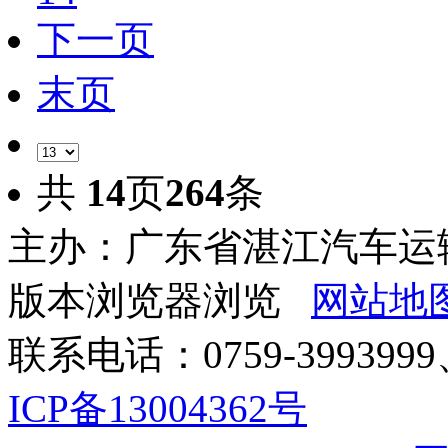
下一页
末页
共
14
页
264
条
主办：广东省湛江汽车运输
版本浏览器浏览
网站地
联系电话：0759-3993999
ICP备13004362号