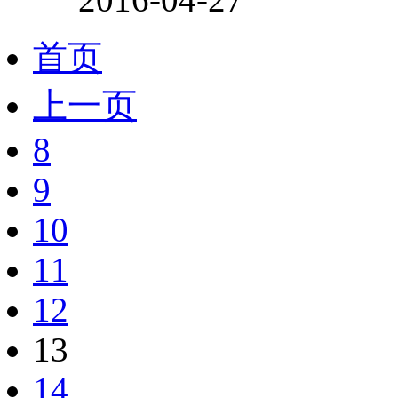
首页
上一页
8
9
10
11
12
13
14